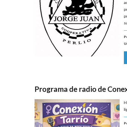
a
p
p
s
P
U
Programa de radio de Conex
H
l
P