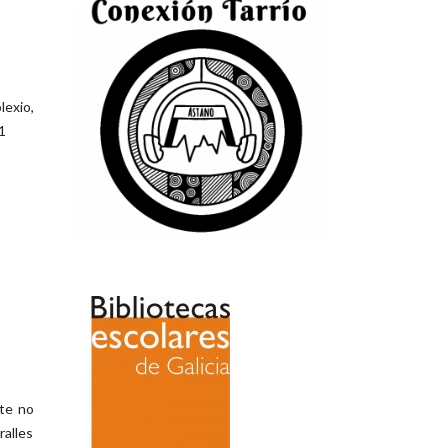
lexio,
1
nte no
ralles