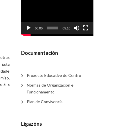
de
vídeo
00:00
05:10
Documentación
Letras
 Esta
nidade
Proxecto Educativo de Centro
miso,
a é a
Normas de Organización e
Funcionamento
Plan de Convivencia
Ligazóns