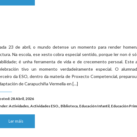
ada 23 de abril, o mundo detense un momento para render homen
ectura. Na escola, ese xesto cobra especial sentido, porque ler non é s
abilidade; é unha ferramenta de vida e de crecemento persoal. Este 
elebración tivo un momento verdadeiramente especial. O alumna
erceiro da ESO, dentro da materia de Proxecto Competencial, preparo
daptación de Carapuchiña Vermella en […]
osted: 28 Abril, 2026
nder:
Actividades
,
Actividades ESO.
,
Biblioteca
,
Educación Infantil
,
Educación Prim
Ler máis