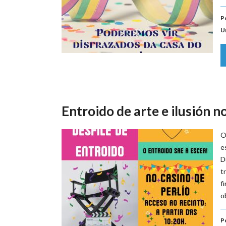
P
U
Entroido de arte e ilusión n
O
e
D
t
f
o
P