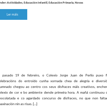
nder:
Actividades
,
Educación Infantil
,
Educación Primaria
,
Novas
Ler máis
 pasado 19 de febreiro, o Colexio Jorge Juan de Perlío puxo f
elebracións do entroido cunha xornada chea de alegría e diversi
lumnado chegou ao centro cos seus disfraces máis creativos, enche
olexio de cor e bo ambiente dende primeira hora. A mañá continuou 
hocolatada e co agardado concurso de disfraces, no que non falta
maxinación nin as risas. […]