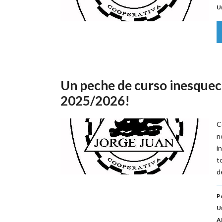
U
Un peche de curso inesquec
2025/2026!
C
n
i
t
d
P
U
A