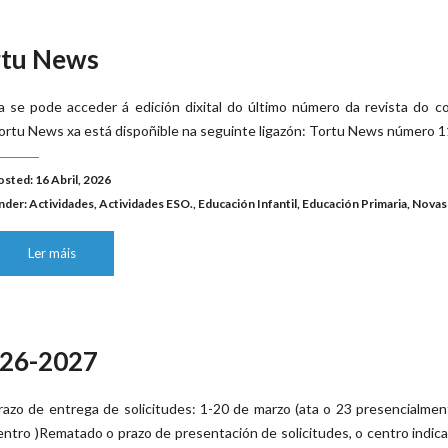
ortu News
a se pode acceder á edición dixital do último número da revista do co
ortu News xa está dispoñible na seguinte ligazón: Tortu News número 1
osted: 16 Abril, 2026
nder:
Actividades
,
Actividades ESO.
,
Educación Infantil
,
Educación Primaria
,
Novas
Ler máis
26-2027
razo de entrega de solicitudes: 1-20 de marzo (ata o 23 presencialme
entro )Rematado o prazo de presentación de solicitudes, o centro indica