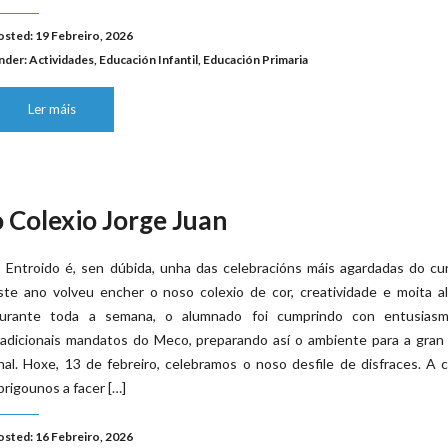
osted: 19 Febreiro, 2026
nder:
Actividades
,
Educación Infantil
,
Educación Primaria
Ler máis
o Colexio Jorge Juan
 Entroido é, sen dúbida, unha das celebracións máis agardadas do cu
ste ano volveu encher o noso colexio de cor, creatividade e moita al
urante toda a semana, o alumnado foi cumprindo con entusias
radicionais mandatos do Meco, preparando así o ambiente para a gran
inal. Hoxe, 13 de febreiro, celebramos o noso desfile de disfraces. A 
brigounos a facer […]
osted: 16 Febreiro, 2026