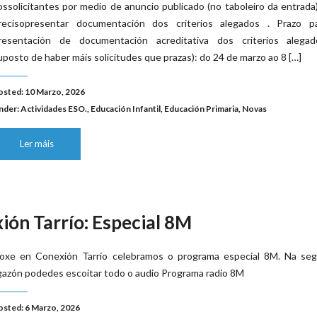
ossolicitantes por medio de anuncio publicado (no taboleiro da entrada
recisopresentar documentación dos criterios alegados . Prazo p
resentación de documentación acreditativa dos criterios alegad
uposto de haber máis solicitudes que prazas): do 24 de marzo ao 8 […]
osted: 10 Marzo, 2026
nder:
Actividades ESO.
,
Educación Infantil
,
Educación Primaria
,
Novas
Ler máis
ión Tarrío: Especial 8M
oxe en Conexión Tarrío celebramos o programa especial 8M. Na seg
igazón podedes escoitar todo o audio Programa radio 8M
osted: 6 Marzo, 2026