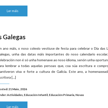
Ler máis
s Galegas
n ano máis, o noso colexio vestiuse de festa para celebrar o Día das 
alegas, unha das datas máis importantes do noso calendario escolar.
elebración non é só unha homenaxe ao noso idioma, senón unha oportu
ara lembrar a todas aquelas persoas que, coa súa escritura e compro
antiveron viva e forte a cultura de Galicia. Este ano, a homenaxead
scritora […]
osted: 21 Maio, 2026
nder:
Actividades
,
Educación Infantil
,
Educación Primaria
,
Novas
Ler máis