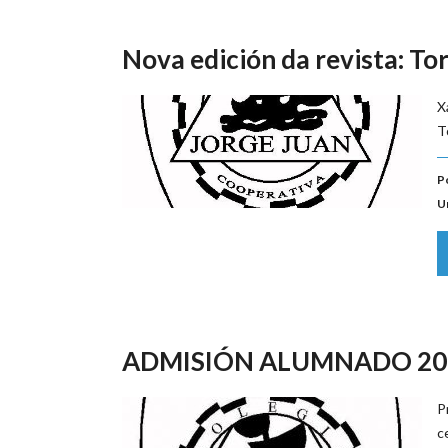
Nova edición da revista: T
X
T
P
U
ADMISIÓN ALUMNADO 20
P
c