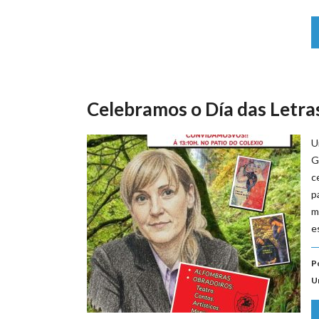
Celebramos o Día das Letra
U
G
c
p
m
e
P
U