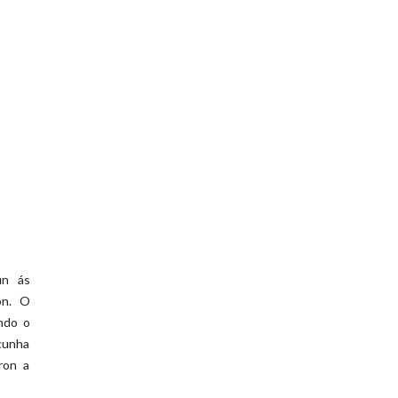
in ás
ón. O
ndo o
cunha
ron a