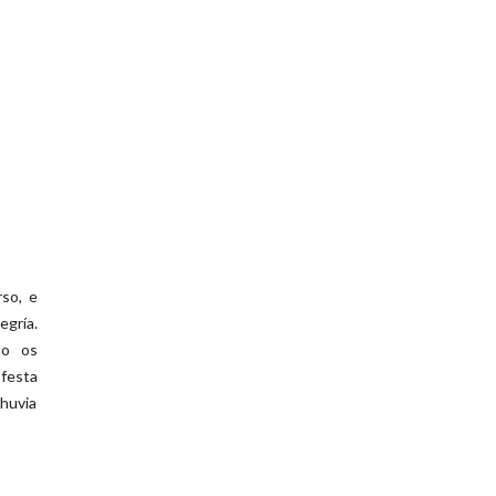
rso, e
egría.
mo os
 festa
chuvia