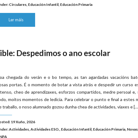
nder:
Circulares
,
Educación Infantil
,
Educación Primaria
Ler máis
ible: Despedimos o ano escolar
oa chegada do verán e o bo tempo, as tan agardadas vacacións bat
osas portas. É o momento de botar a vista atrás e despedir un curso e
ntenso, cheo de aprendizaxes, esforzos compartidos, medre persoal e,
odo, moitos momentos de ledicia. Para celebrar o punto e final a estes
e traballo, o noso alumnado gozou dunha chea de actividades, viaxes e […
osted: 19 Xuño, 2026
nder:
Actividades
,
Actividades ESO.
,
Educación Infantil
,
Educación Primaria
,
Novas
NPA