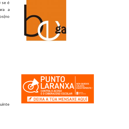
) se é
ara a
os(no
uinte