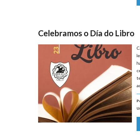
Celebramos o Día do Libro
C
l
h
c
t
a
P
U