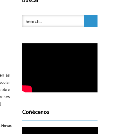
Buscar
en ás
scolar
 sobre
 meses
]
Coñécenos
,
Novas
Reproductor