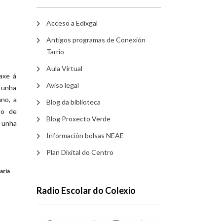
Acceso a Edixgal
Antigos programas de Conexión
Tarrio
Aula Virtual
axe á
Aviso legal
ó unha
ano, a
Blog da biblioteca
do de
Blog Proxecto Verde
u unha
Información bolsas NEAE
Plan Dixital do Centro
aria
Radio Escolar do Colexio