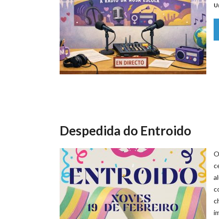
U
Despedida do Entroido
O
c
a
c
c
i