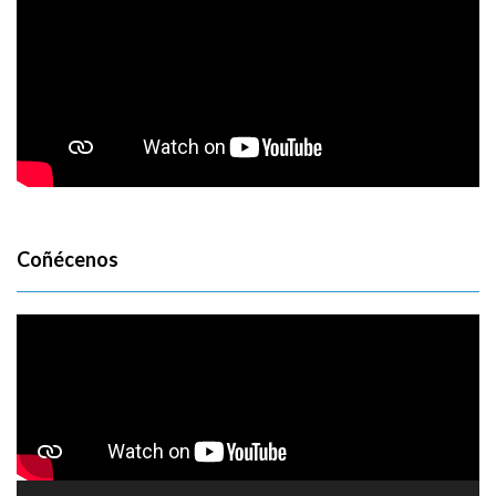
Coñécenos
Reproductor
de
vídeo