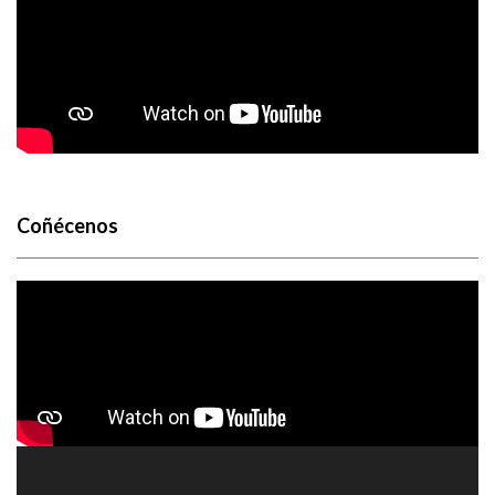
Coñécenos
Reproductor
de
vídeo