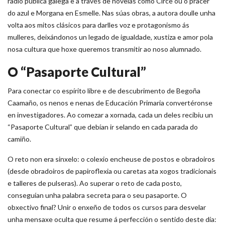
radio pública galega e a través de novelas como Circe ou o pracer
do azul e Morgana en Esmelle. Nas súas obras, a autora doulle unha
volta aos mitos clásicos para darlles voz e protagonismo ás
mulleres, deixándonos un legado de igualdade, xustiza e amor pola
nosa cultura que hoxe queremos transmitir ao noso alumnado.
O “Pasaporte Cultural”
Para conectar co espírito libre e de descubrimento de Begoña
Caamaño, os nenos e nenas de Educación Primaria convertéronse
en investigadores. Ao comezar a xornada, cada un deles recibiu un
“Pasaporte Cultural” que debían ir selando en cada parada do
camiño.
O reto non era sinxelo: o colexio encheuse de postos e obradoiros
(desde obradoiros de papiroflexia ou caretas ata xogos tradicionais
e talleres de pulseras). Ao superar o reto de cada posto,
conseguían unha palabra secreta para o seu pasaporte. O
obxectivo final? Unir o enxeño de todos os cursos para desvelar
unha mensaxe oculta que resume á perfección o sentido deste día: