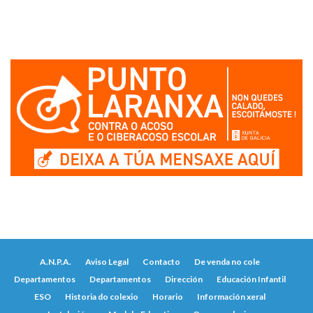
A.N.P.A.
Aviso Legal
Contacto
De venda no cole
Departamentos
Departamentos
Dirección
Educación Infantil
ESO
Historia do colexio
Horario
Información xeral