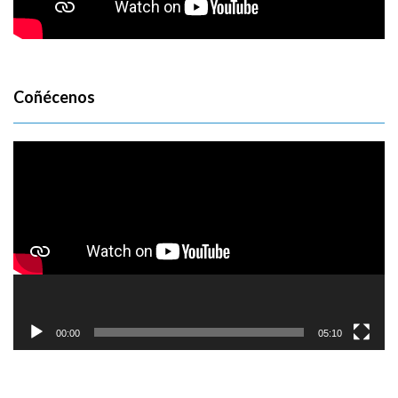
Coñécenos
Reproductor
de
vídeo
00:00
05:10