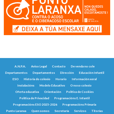
A.N.P.A.
Aviso Legal
Contacto
De venda no cole
Departamentos
Departamentos
Dirección
Educación Infantil
ESO
Historia do colexio
Horario
Información xeral
Instalacións
Modelo Educativo
O noso colexio
Oferta educativa
Orientación
Política de Cookies
Política de Privacidad
Programacións E. Infantil
Programacións ESO 2025-2026
Programacións Primaria
Punto Laranxa
Quen somos
Secretaría
Servizos
Titorías