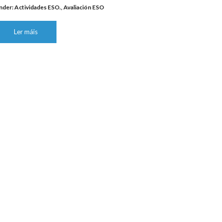
nder:
Actividades ESO.
,
Avaliación ESO
Ler máis