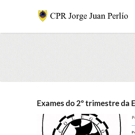
Exames do 2º trimestre da
P
P