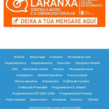
A.N.P.A.
Aviso Legal
Contacto
De venda no cole
Departamentos
Departamentos
Dirección
Educación Infantil
ESO
Historia do colexio
Horario
Información xeral
Instalacións
Modelo Educativo
O noso colexio
Oferta educativa
Orientación
Política de Cookies
Política de Privacidad
Programacións E. Infantil
Programacións ESO 2025-2026
Programacións Primaria
Punto Laranxa
Quen somos
Secretaría
Servizos
Titorías
Colexio Plurilingüe Jorge Juan Perlío 2026