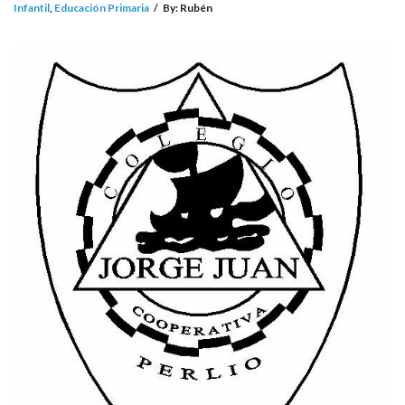
Infantil
,
Educación Primaria
/
By:
Rubén