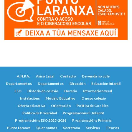
A.N.P.A.
Aviso Legal
Contacto
De venda no cole
Departamentos
Departamentos
Dirección
Educación Infantil
ESO
Historia do colexio
Horario
Información xeral
Instalacións
Modelo Educativo
O noso colexio
Oferta educativa
Orientación
Política de Cookies
Política de Privacidad
Programacións E. Infantil
Programacións ESO 2025-2026
Programacións Primaria
Punto Laranxa
Quen somos
Secretaría
Servizos
Titorías