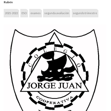
Rubén
2021-2022
ESO
exames
segunda avaliación
segundo trimestre