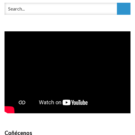
Coñécenos