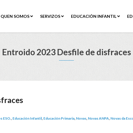
QUEN SOMOS
SERVIZOS
EDUCACIÓN INFANTIL
ED
Entroido 2023 Desfile de disfraces
sfraces
es ESO.
,
Educación Infantil
,
Educación Primaria
,
Novas
,
Novas ANPA
,
Novas da Esc