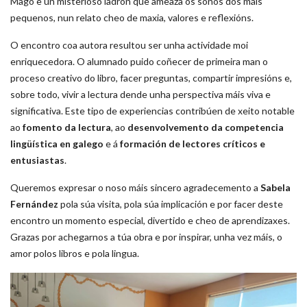
Mago e un misterioso ladrón que ameaza os soños dos máis
pequenos, nun relato cheo de maxia, valores e reflexións.
O encontro coa autora resultou ser unha actividade moi
enriquecedora. O alumnado puido coñecer de primeira man o
proceso creativo do libro, facer preguntas, compartir impresións e,
sobre todo, vivir a lectura dende unha perspectiva máis viva e
significativa. Este tipo de experiencias contribúen de xeito notable
ao
fomento da lectura
, ao
desenvolvemento da competencia
lingüística en galego
e á
formación de lectores críticos e
entusiastas
.
Queremos expresar o noso máis sincero agradecemento a
Sabela
Fernández
pola súa visita, pola súa implicación e por facer deste
encontro un momento especial, divertido e cheo de aprendizaxes.
Grazas por achegarnos a túa obra e por inspirar, unha vez máis, o
amor polos libros e pola lingua.