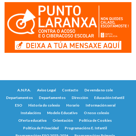
A.N.P.A.
Aviso Legal
Contacto
De venda no cole
Departamentos
Departamentos
Dirección
Educación Infantil
ESO
Historia do colexio
Horario
Información xeral
Instalacións
Modelo Educativo
O noso colexio
Oferta educativa
Orientación
Política de Cookies
Política de Privacidad
Programacións E. Infantil
Programacións ESO 2025-2026
Programacións Primaria