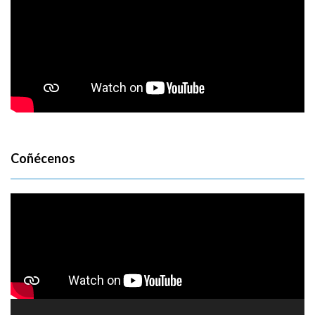
Coñécenos
Reproductor
de
vídeo