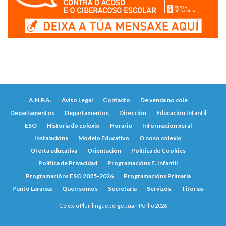
A.N.P.A.
Aviso Legal
Contacto
De venda no cole
Departamentos
Departamentos
Dirección
Educación Infantil
ESO
Historia do colexio
Horario
Información xeral
Instalacións
Modelo Educativo
O noso colexio
Oferta educativa
Orientación
Política de Cookies
Política de Privacidad
Programacións E. Infantil
Programacións ESO 2025-2026
Programacións Primaria
Punto Laranxa
Quen somos
Secretaría
Servizos
Titorías
Colexio Plurilingüe Jorge Juan Perlío 2026