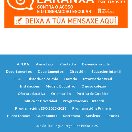
A.N.P.A.
Aviso Legal
Contacto
De venda no cole
Departamentos
Departamentos
Dirección
Educación Infantil
ESO
Historia do colexio
Horario
Información xeral
Instalacións
Modelo Educativo
O noso colexio
Oferta educativa
Orientación
Política de Cookies
Política de Privacidad
Programacións E. Infantil
Programacións ESO 2025-2026
Programacións Primaria
Punto Laranxa
Quen somos
Secretaría
Servizos
Titorías
Colexio Plurilingüe Jorge Juan Perlío 2026