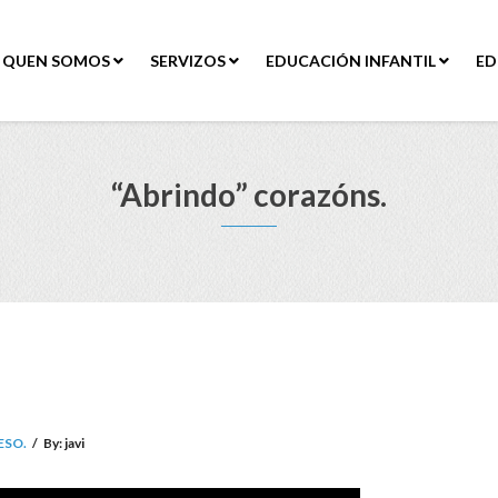
QUEN SOMOS
SERVIZOS
EDUCACIÓN INFANTIL
ED
“Abrindo” corazóns.
 ESO.
/
By:
javi